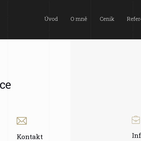
Úvod
O mně
Ceník
Refer
ce
In
Kontakt