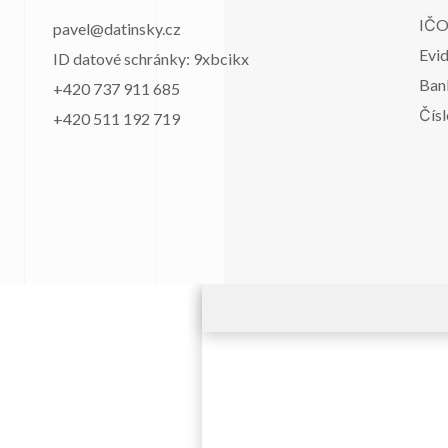
IČO
pavel@datinsky.cz
Evi
ID datové schránky: 9xbcikx
Bank
+420 737 911 685
Čís
+420 511 192 719